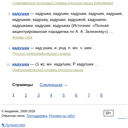
Современный толковый словарь русского языка Ефремовой
кадушка
— кадушка, кадушки, кадушки, кадушек, кадушке,
8
кадушкам, кадушку, кадушки, кадушкой, кадушкою,
кадушками, кадушке, кадушках (Источник: «Полная
акцентуированная парадигма по А. А. Зализняку») …
Формы слов
кадушка
— кад ушка, и, род. п. мн. ч. шек …
9
Русский орфографический словарь
кадушка
— (1 ж); мн. каду/шки, Р. каду/шек …
10
Орфографический словарь русского языка
Страницы
Следующая
→
1
2
3
4
5
6
7
8
© Академик, 2000-2026
18+
Обратная связь:
Техподдержка
,
Реклама на сайте
👣 Путешествия