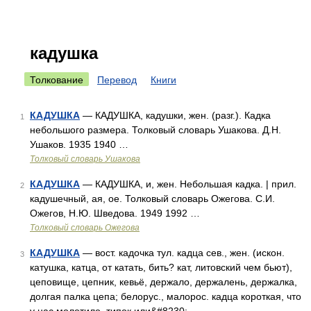
кадушка
Толкование
Перевод
Книги
КАДУШКА
— КАДУШКА, кадушки, жен. (разг.). Кадка
1
небольшого размера. Толковый словарь Ушакова. Д.Н.
Ушаков. 1935 1940 …
Толковый словарь Ушакова
КАДУШКА
— КАДУШКА, и, жен. Небольшая кадка. | прил.
2
кадушечный, ая, ое. Толковый словарь Ожегова. С.И.
Ожегов, Н.Ю. Шведова. 1949 1992 …
Толковый словарь Ожегова
КАДУШКА
— вост. кадочка тул. кадца сев., жен. (искон.
3
катушка, катца, от катать, бить? кат, литовский чем бьют),
цеповище, цепник, кевьё, держало, держалень, держалка,
долгая палка цепа; белорус., малорос. кадца короткая, что