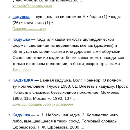
у нас молотило, типок или&#8230; …
Толковый словарь Даля
кадушка
— сущ., кол во синонимов: 6 • бодня (1) • кадка
4
(26) • кадушечка (1) • …
Словарь синонимов
Кадушка
— Кадь или кадка ёмкость цилиндрической
5
формы, сделанная из деревянных клёпок (дощечек) и
обтянутая металлическими или деревянными обручами.
Основное отличие кадки от бочки кадка может находиться
только в стоячем положении, а бочки, закрыв крышками …
Википедия
КАДУШКА
— Банная кадушка. Волг. Пренебр. О полном,
6
тучном человеке. Глухов 1988, 61. Влететь в кадушку. Прост.
Попасть в сложное, безвыходное положение. Мокиенко
1986, 115; Мокиенко 1990, 137 …
Большой словарь русских поговорок
Кадушка
— ж. 1. Небольшая кадка. 2. Количество чего
7
либо, вмещающееся в такой сосуд. Толковый словарь
Ефремовой. Т. Ф. Ефремова. 2000 …